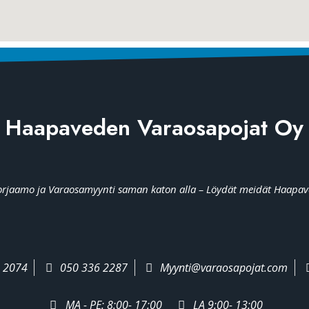
Haapaveden Varaosapojat Oy
rjaamo ja Varaosamyynti saman katon alla – Löydät meidät Haapav
 2074
050 336 2287
Myynti@varaosapojat.com
MA - PE: 8:00- 17:00
LA 9:00- 13:00