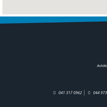
Autoko
041 317 0962
044 973